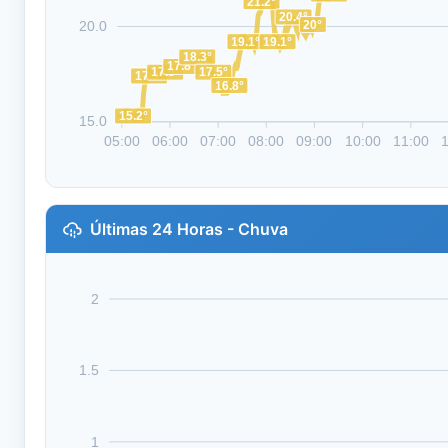
21.2°
20.4°
20°
20.0
19.1°
19.1°
18.3°
17.8°
17.5°
17.5°
17.3°
16.8°
15.2°
15.0
05:00
06:00
07:00
08:00
09:00
10:00
11:00
Últimas 24 Horas - Chuva
2
1.5
1