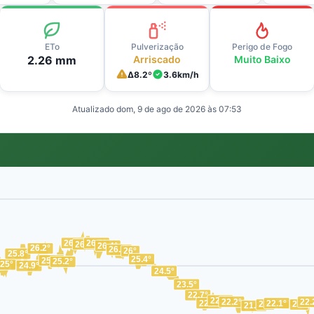
ETo
Pulverização
Perigo de Fogo
2.26 mm
Arriscado
Muito Baixo
Δ
8.2
º
3.6
km/h
Atualizado
dom, 9 de ago de 2026 às 07:53
26.6°
26.6°
26.5°
26.4°
26.2°
26.1°
26°
25.8°
25.4°
25.3°
25.2°
°
25°
24.9°
24.5°
23.5°
22.7°
22.3°
22.2°
22.
22.1°
22.1°
22°
22°
21.9°