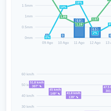
16%
1.5mm
14%
1mm
1.89
1.67
0.9
1.19
0.5mm
0.5
2%
0
0
0%
0mm
09 Ago
10 Ago
11 Ago
12 Ago
13
60 km/h
51.8 km/h
50 km/h
307° ⬉
47.5
45 km/h
301
41.8 km/h
149° ⬊
40 km/h
139° ⬊
30 km/h