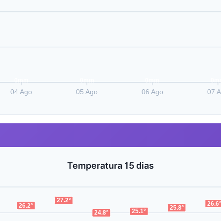
0mm
0mm
0mm
0m
04 Ago
05 Ago
06 Ago
07 
Temperatura 15 dias
27.2°
26.6
26.2°
25.8°
25.1°
24.8°