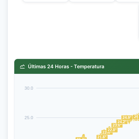
Últimas 24 Horas - Temperatura
30.0
25
25.0
24.9°
24.2°
23.6°
22.8°
22.4°
21.6°