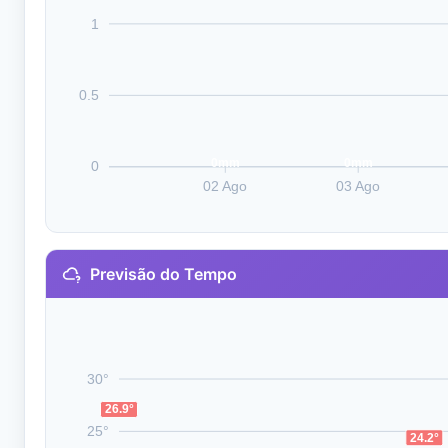
1
0.5
0mm
0mm
0
02 Ago
03 Ago
Previsão do Tempo
30°
26.9°
25°
24.2°