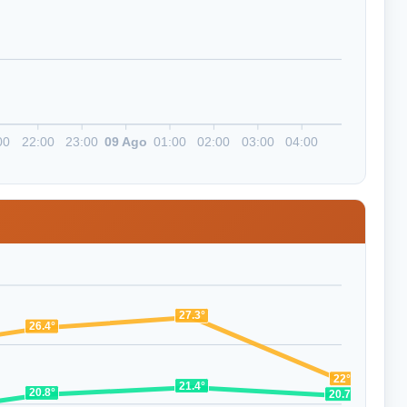
00
22:00
23:00
09 Ago
01:00
02:00
03:00
04:00
27.3°
26.4°
22°
21.4°
20.8°
20.7°