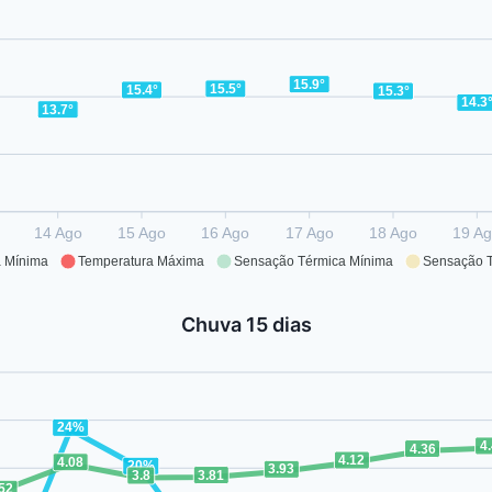
15.9°
15.5°
15.4°
15.3°
14.3
13.7°
14 Ago
15 Ago
16 Ago
17 Ago
18 Ago
19 A
a Mínima
Temperatura Máxima
Sensação Térmica Mínima
Sensação 
Chuva 15 dias
24%
4
4.36
4.12
4.08
20%
3.93
3.81
3.8
.52