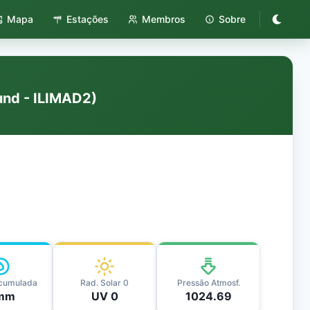
Mapa
Estações
Membros
Sobre
und - ILIMAD2)
cumulada
Rad. Solar 0
Pressão Atmosf.
mm
UV 0
1024.69