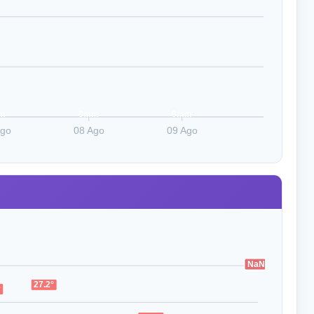
m
0mm
0mm
Ago
08 Ago
09 Ago
NaN°
NaN°
27.2°
°