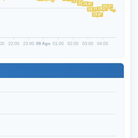
21.2°
20.7°
20.6°
20.2°
19.8°
19.7°
18.8°
00
22:00
23:00
09 Ago
01:00
02:00
03:00
04:00