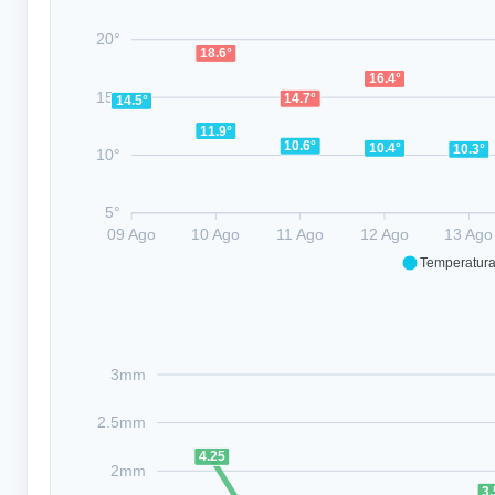
20°
18.6°
16.4°
15°
14.7°
14.5°
11.9°
10.6°
10.4°
10.3°
10°
5°
09 Ago
10 Ago
11 Ago
12 Ago
13 Ago
Temperatur
3mm
2.5mm
4.25
2mm
3