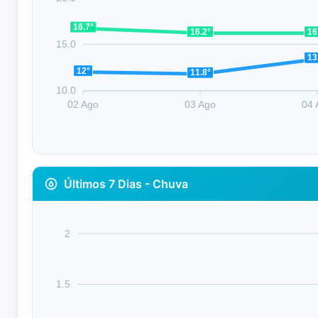
16.7°
16.2°
16
15.0
13
12°
11.8°
10.0
02 Ago
03 Ago
04 
Últimos 7 Dias - Chuva
2
1.5