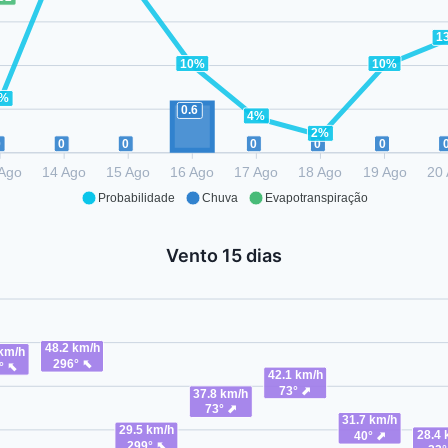
1
10%
10%
6%
0.6
4%
2%
0
0
0
0
0
0
 Ago
14 Ago
15 Ago
16 Ago
17 Ago
18 Ago
19 Ago
20
Probabilidade
Chuva
Evapotranspiração
Vento 15 dias
48.2 km/h
 km/h
296° ⬉
° ⬉
42.1 km/h
73° ⬈
37.8 km/h
73° ⬈
31.7 km/h
29.5 km/h
28.4 
40° ⬈
299° ⬉