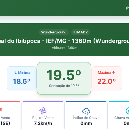
Wunderground
ILIMAD2
al do Ibitipoca - IEF/MG - 1360m (Wundergro
Altitude:
1360
m
19.5
º
Mínima
Máxima
18.6
º
22.0
º
Sensação de
19.5
º
o Vento
Raj. de Vento
Índice de Chuva
Chuva A
 (SE)
7.2km/h
0mm
0