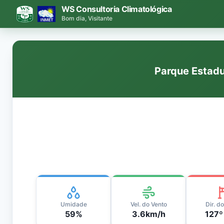
WS Consultoria Climatológica
Bom dia
,
Visitante
Parque Estadu
Umidade
Vel. do Vento
Dir. d
59%
3.6km/h
127º