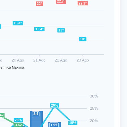
22.7°
22.1°
22°
15.4°
°
13.4°
13°
10°
go
20 Ago
21 Ago
22 Ago
23 Ago
Térmica Máxima
30%
26%
25%
2.4
.42
20%
20%
19%
1.95
3.62