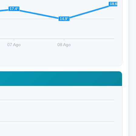
18.6°
17.4°
14.9°
07 Ago
08 Ago